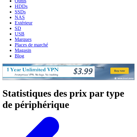
Outils
HDDs
SSDs
NAS
Extérieur
SD
USB
Marques
Places de marché
Magasin
Blog
Statistiques des prix par type
de périphérique