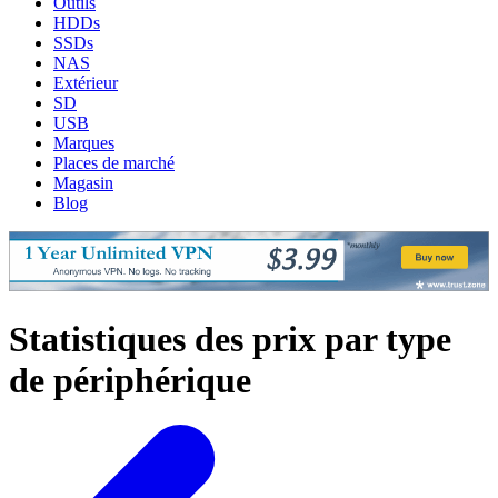
Outils
HDDs
SSDs
NAS
Extérieur
SD
USB
Marques
Places de marché
Magasin
Blog
Statistiques des prix par type
de périphérique