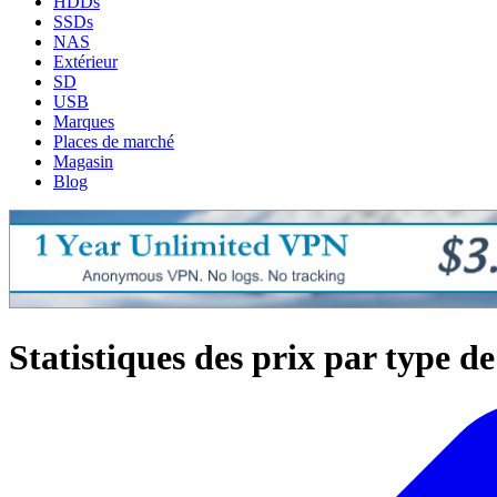
HDDs
SSDs
NAS
Extérieur
SD
USB
Marques
Places de marché
Magasin
Blog
Statistiques des prix par type d