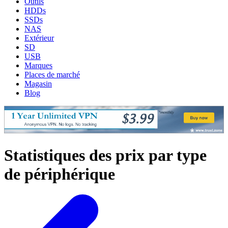
Outils
HDDs
SSDs
NAS
Extérieur
SD
USB
Marques
Places de marché
Magasin
Blog
Statistiques des prix par type
de périphérique