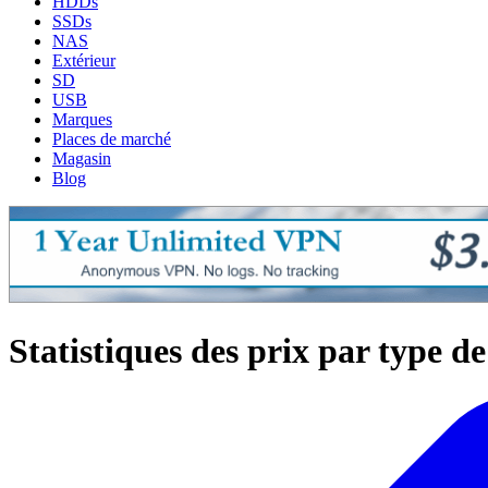
HDDs
SSDs
NAS
Extérieur
SD
USB
Marques
Places de marché
Magasin
Blog
Statistiques des prix par type d