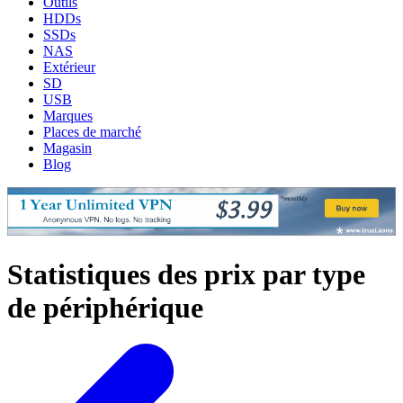
Outils
HDDs
SSDs
NAS
Extérieur
SD
USB
Marques
Places de marché
Magasin
Blog
Statistiques des prix par type
de périphérique