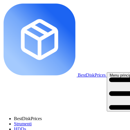
BestDiskPrices
Menu princi
BestDiskPrices
Strumenti
HDDs