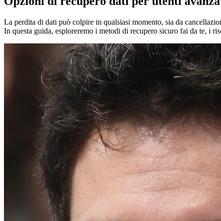
Opzioni di recupero dati per utenti avanza
La perdita di dati può colpire in qualsiasi momento, sia da cancellazio
In questa guida, esploreremo i metodi di recupero sicuro fai da te, i ris