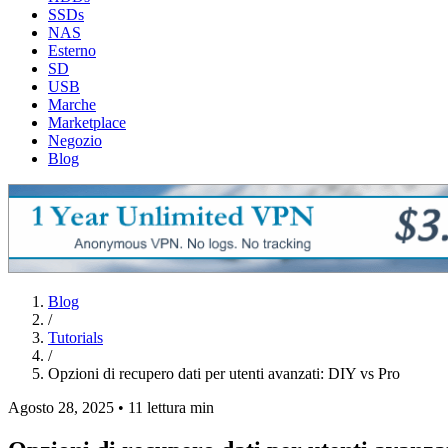
SSDs
NAS
Esterno
SD
USB
Marche
Marketplace
Negozio
Blog
Blog
/
Tutorials
/
Opzioni di recupero dati per utenti avanzati: DIY vs Pro
Agosto 28, 2025
•
11 lettura min