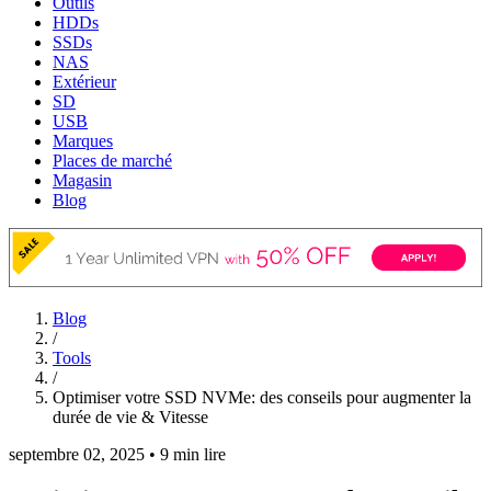
Outils
HDDs
SSDs
NAS
Extérieur
SD
USB
Marques
Places de marché
Magasin
Blog
Blog
/
Tools
/
Optimiser votre SSD NVMe: des conseils pour augmenter la
durée de vie & Vitesse
septembre 02, 2025
•
9 min lire