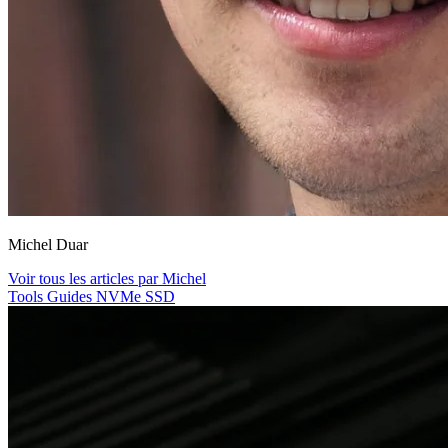
Michel Duar
Voir tous les articles par Michel
Tools
Guides
NVMe
SSD