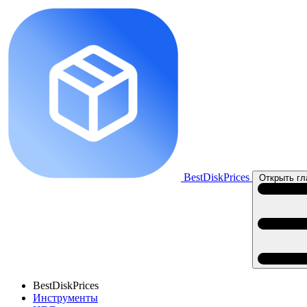
BestDiskPrices
Открыть гл
BestDiskPrices
Инструменты