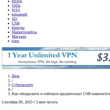
HDDs
SSDs
NAS
внешний
SD
USB
Бренды
Маркетплейсы
Магазин
блог
Blog
/
Cybersecurity
/
Как обнаружить и избежать вредоносных USB-накопител
Сентябрь 09, 2025
•
5 мин читать