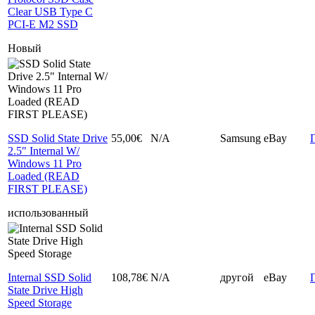
Clear USB Type C
PCI-E M2 SSD
Новый
SSD Solid State Drive
55,00€
N/A
Samsung
eBay
2.5" Internal W/
Windows 11 Pro
Loaded (READ
FIRST PLEASE)
использованный
Internal SSD Solid
108,78€
N/A
другой
eBay
State Drive High
Speed Storage