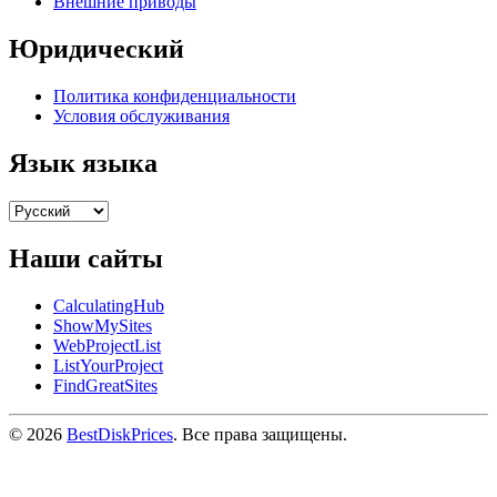
Внешние приводы
Юридический
Политика конфиденциальности
Условия обслуживания
Язык языка
Наши сайты
CalculatingHub
ShowMySites
WebProjectList
ListYourProject
FindGreatSites
© 2026
BestDiskPrices
. Все права защищены.