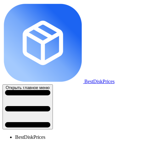
BestDiskPrices
Открыть главное меню
BestDiskPrices