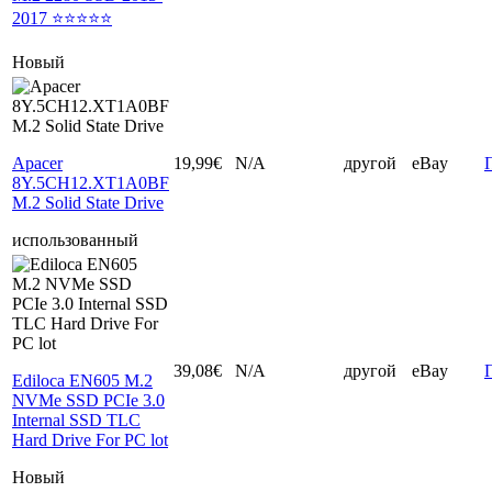
2017 ⭐⭐⭐⭐⭐
Новый
Apacer
19,99€
N/A
другой
eBay
8Y.5CH12.XT1A0BF
M.2 Solid State Drive
использованный
39,08€
N/A
другой
eBay
Ediloca EN605 M.2
NVMe SSD PCIe 3.0
Internal SSD TLC
Hard Drive For PC lot
Новый