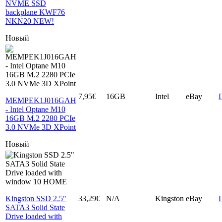
NVME SSD
backplane KWF76
NKN20 NEW!
Новый
7,95€
16GB
Intel
eBay
MEMPEK1J016GAH
- Intel Optane M10
16GB M.2 2280 PCIe
3.0 NVMe 3D XPoint
Новый
Kingston SSD 2.5"
33,29€
N/A
Kingston
eBay
SATA3 Solid State
Drive loaded with