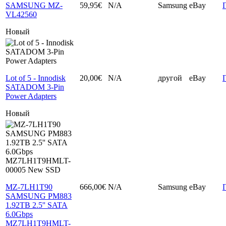
SAMSUNG MZ-
59,95€
N/A
Samsung
eBay
VL42560
Новый
Lot of 5 - Innodisk
20,00€
N/A
другой
eBay
SATADOM 3-Pin
Power Adapters
Новый
MZ-7LH1T90
666,00€
N/A
Samsung
eBay
SAMSUNG PM883
1.92TB 2.5'' SATA
6.0Gbps
MZ7LH1T9HMLT-