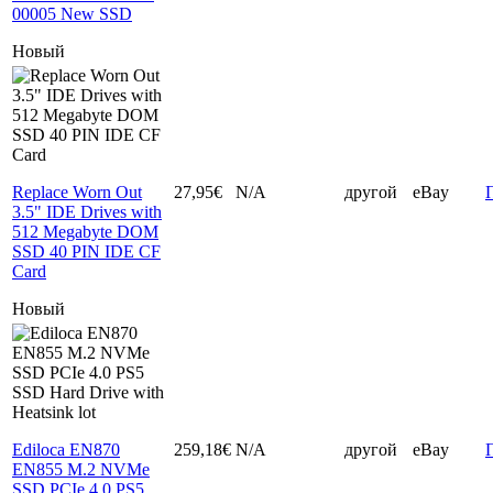
00005 New SSD
Новый
Replace Worn Out
27,95€
N/A
другой
eBay
3.5" IDE Drives with
512 Megabyte DOM
SSD 40 PIN IDE CF
Card
Новый
Ediloca EN870
259,18€
N/A
другой
eBay
EN855 M.2 NVMe
SSD PCIe 4.0 PS5