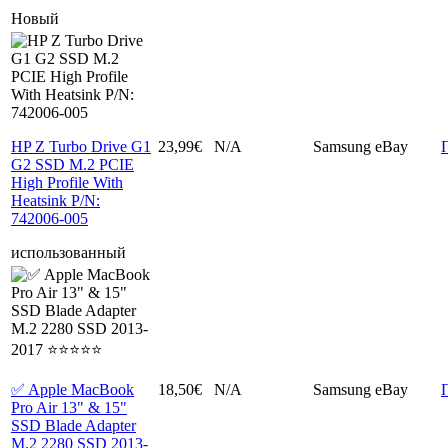
Новый
HP Z Turbo Drive G1
23,99€
N/A
Samsung
eBay
G2 SSD M.2 PCIE
High Profile With
Heatsink P/N:
742006-005
использованный
✅ Apple MacBook
18,50€
N/A
Samsung
eBay
Pro Air 13" & 15"
SSD Blade Adapter
M.2 2280 SSD 2013-