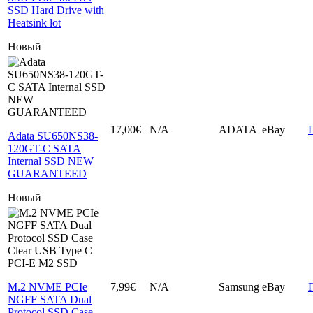
SSD Hard Drive with
Heatsink lot
Новый
17,00€
N/A
ADATA
eBay
Adata SU650NS38-
120GT-C SATA
Internal SSD NEW
GUARANTEED
Новый
M.2 NVME PCIe
7,99€
N/A
Samsung
eBay
NGFF SATA Dual
Protocol SSD Case