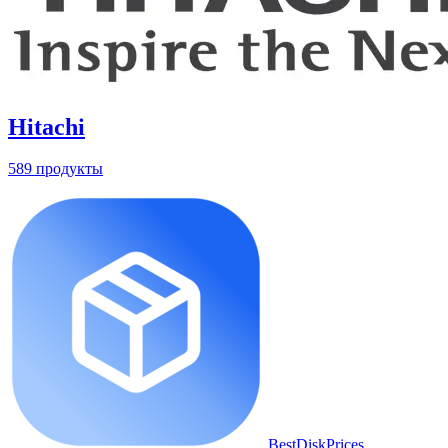
Hitachi
589 продукты
BestDiskPrices