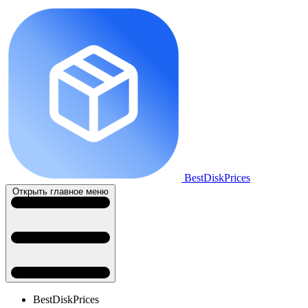
BestDiskPrices
Открыть главное меню
BestDiskPrices