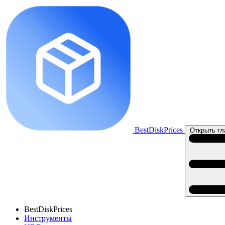
BestDiskPrices
Открыть гл
BestDiskPrices
Инструменты