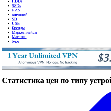
HDDs
SSDs
NAS
внешний
SD
USB
Бренды
Маркетплейсы
Магазин
блог
Статистика цен по типу устро