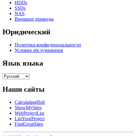
HDDs
SSDs
NAS
Внешние приводы
Юридический
Политика конфиденциальности
Условия обслуживания
Язык языка
Наши сайты
CalculatingHub
ShowMySites
WebProjectList
ListYourProject
FindGreatSites