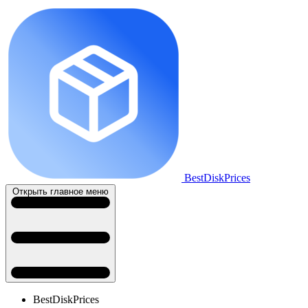
BestDiskPrices
Открыть главное меню
BestDiskPrices