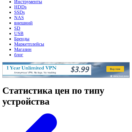
Инструменты
HDDs
SSDs
NAS
внешний
SD
USB
Бренды
Маркетплейсы
Магазин
блог
Статистика цен по типу
устройства