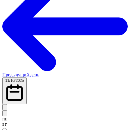
Предыдущий день
11/10/2025
пн
вт
ср