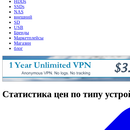
HDDs
SSDs
NAS
внешний
SD
USB
Бренды
Маркетплейсы
Магазин
блог
Статистика цен по типу устро