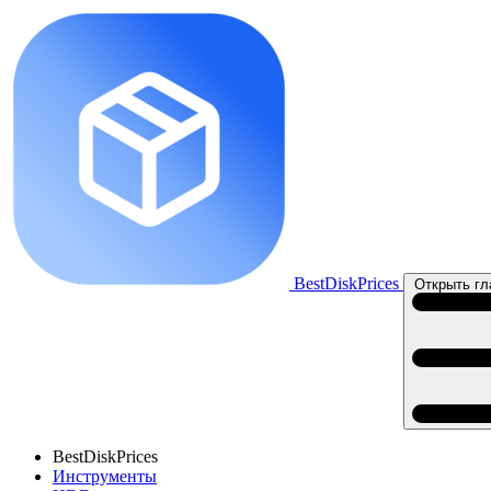
BestDiskPrices
Открыть гл
BestDiskPrices
Инструменты