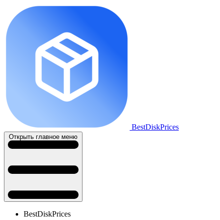
BestDiskPrices
Открыть главное меню
BestDiskPrices