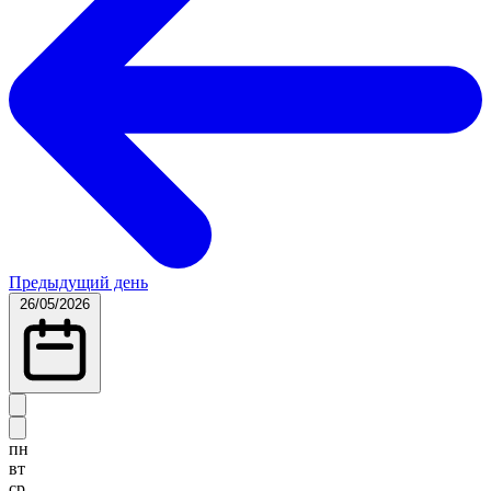
Предыдущий день
26/05/2026
пн
вт
ср