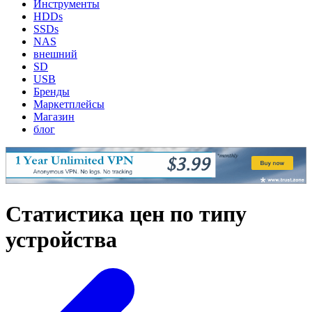
Инструменты
HDDs
SSDs
NAS
внешний
SD
USB
Бренды
Маркетплейсы
Магазин
блог
Статистика цен по типу
устройства