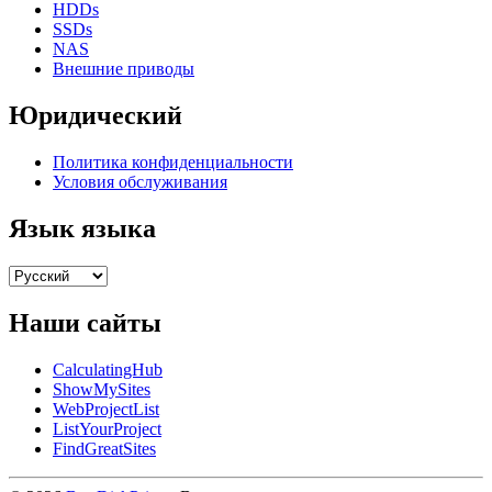
HDDs
SSDs
NAS
Внешние приводы
Юридический
Политика конфиденциальности
Условия обслуживания
Язык языка
Наши сайты
CalculatingHub
ShowMySites
WebProjectList
ListYourProject
FindGreatSites