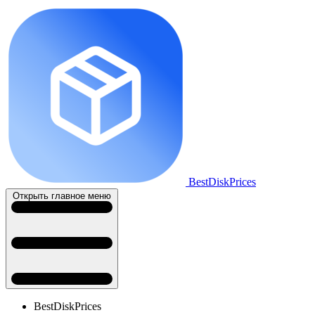
BestDiskPrices
Открыть главное меню
BestDiskPrices