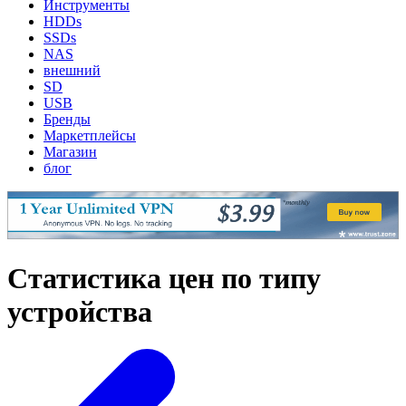
Инструменты
HDDs
SSDs
NAS
внешний
SD
USB
Бренды
Маркетплейсы
Магазин
блог
Статистика цен по типу
устройства