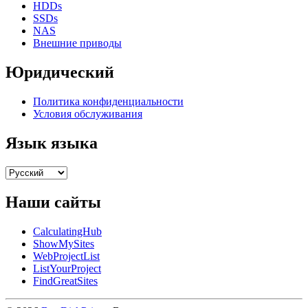
HDDs
SSDs
NAS
Внешние приводы
Юридический
Политика конфиденциальности
Условия обслуживания
Язык языка
Наши сайты
CalculatingHub
ShowMySites
WebProjectList
ListYourProject
FindGreatSites