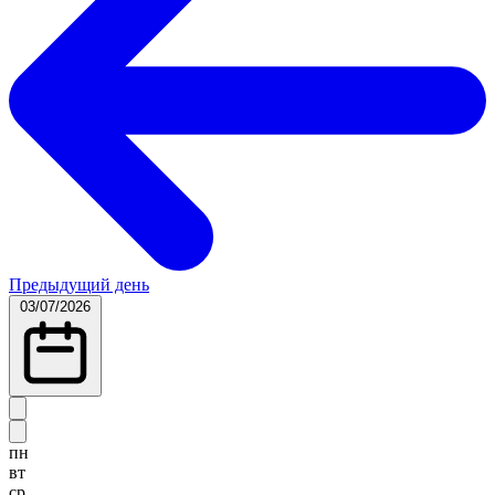
Предыдущий день
03/07/2026
пн
вт
ср